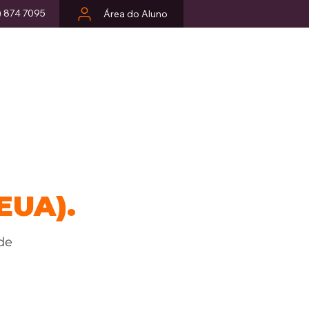
) 874 7095
Área do Aluno
Login
More
EUA).
de