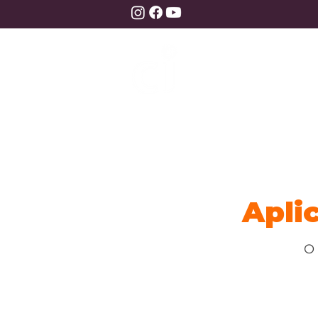
Apli
O 