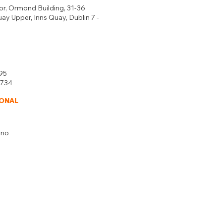
or, Ormond Building, 31-36
y Upper, Inns Quay, Dublin 7 -
095
7734
IONAL
uno