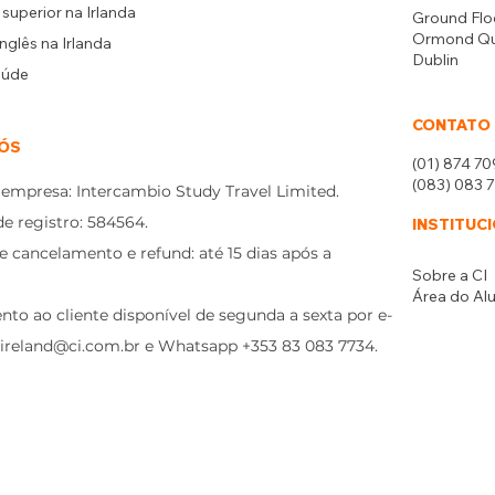
superior na Irlanda
Ground Flo
Ormond Qua
nglês na Irlanda
Dublin
aúde
CONTATO
ÓS
(01) 874 7
(083) 083 
empresa: Intercambio Study Travel Limited.
 registro: 584564.
INSTITUC
de cancelamento e refund: até 15 dias após a
Sobre a CI
Área do Al
to ao cliente disponível de segunda a sexta por e-
ireland@ci.com.br e Whatsapp +353 83 083 7734.