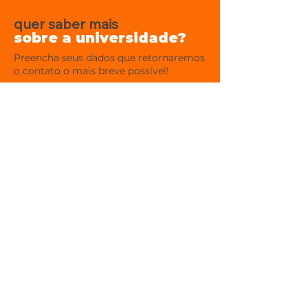
quer saber mais
sobre a universidade?
Preencha seus dados que retornaremos
o contato o mais breve possível!
Nome
WhatsApp
Email
Nível de inglês
Curso de interesse
Enviar