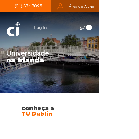
(01) 874 7095
Área do Aluno
Log In
Universidade
na Irlanda
conheça a
TU Dublin