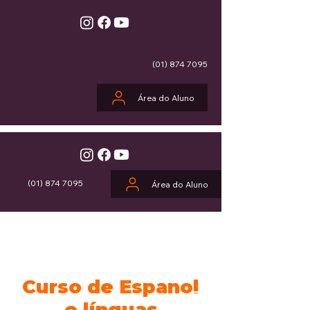
(01) 874 7095
Área do Aluno
(01) 874 7095
Área do Aluno
Curso de Espanol
e línguas