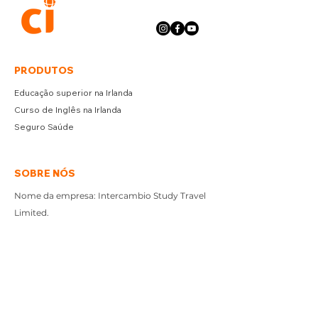
PRODUTOS
Educação superior na Irlanda
Curso de Inglês na Irlanda
Seguro Saúde
SOBRE NÓS
Nome da empresa: Intercambio Study Travel
Limited.
Número de registro: 584564.
Política de cancelamento e refund: até 15 dias
após a compra.
Atendimento ao cliente disponível de segunda
a sexta por e-mail admireland@ci.com.br e
Whatsapp +353 83 083 7734.