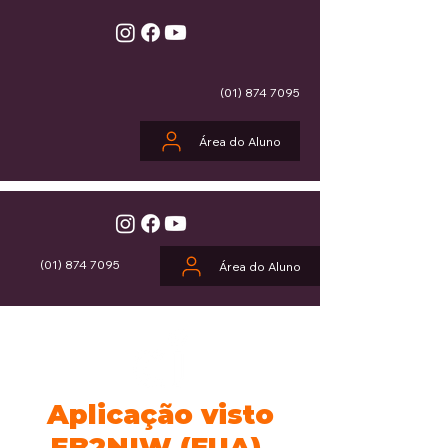
(01) 874 7095
Área do Aluno
(01) 874 7095
Área do Aluno
Aplicação visto
EB2NIW (EUA).